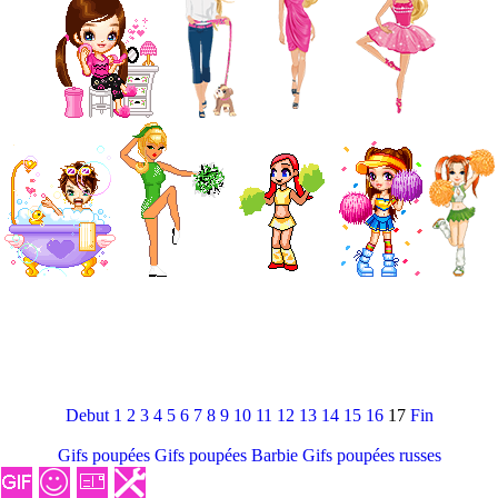
Debut
1
2
3
4
5
6
7
8
9
10
11
12
13
14
15
16
17
Fin
Gifs poupées
Gifs poupées Barbie
Gifs poupées russes