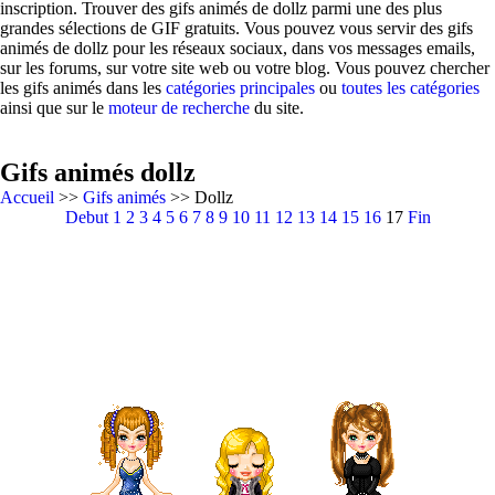
inscription. Trouver des gifs animés de dollz parmi une des plus
grandes sélections de GIF gratuits. Vous pouvez vous servir des gifs
animés de dollz pour les réseaux sociaux, dans vos messages emails,
sur les forums, sur votre site web ou votre blog. Vous pouvez chercher
les gifs animés dans les
catégories principales
ou
toutes les catégories
ainsi que sur le
moteur de recherche
du site.
Gifs animés dollz
Accueil
>>
Gifs animés
>> Dollz
Debut
1
2
3
4
5
6
7
8
9
10
11
12
13
14
15
16
17
Fin