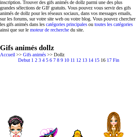
inscription. Trouver des gifs animés de dollz parmi une des plus
grandes sélections de GIF gratuits. Vous pouvez vous servir des gifs
animés de dollz pour les réseaux sociaux, dans vos messages emails,
sur les forums, sur votre site web ou votre blog. Vous pouvez chercher
les gifs animés dans les
catégories principales
ou
toutes les catégories
ainsi que sur le
moteur de recherche
du site.
Gifs animés dollz
Accueil
>>
Gifs animés
>> Dollz
Debut
1
2
3
4
5
6
7
8
9
10
11
12
13
14
15
16
17
Fin