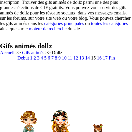
inscription. Trouver des gifs animés de dollz parmi une des plus
grandes sélections de GIF gratuits. Vous pouvez vous servir des gifs
animés de dollz pour les réseaux sociaux, dans vos messages emails,
sur les forums, sur votre site web ou votre blog. Vous pouvez chercher
les gifs animés dans les
catégories principales
ou
toutes les catégories
ainsi que sur le
moteur de recherche
du site.
Gifs animés dollz
Accueil
>>
Gifs animés
>> Dollz
Debut
1
2
3
4
5
6
7
8
9
10
11
12
13
14
15
16
17
Fin