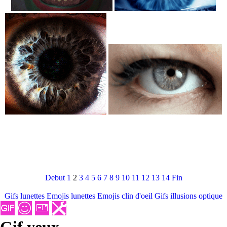
Debut
1
2
3
4
5
6
7
8
9
10
11
12
13
14
Fin
Gifs lunettes
Emojis lunettes
Emojis clin d'oeil
Gifs illusions optique