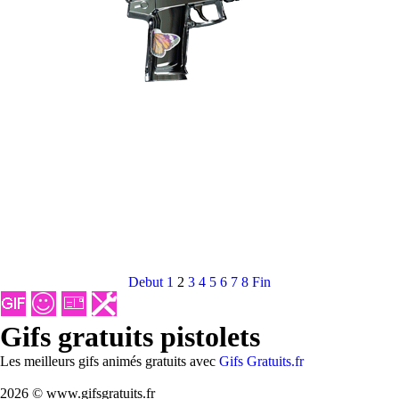
Debut
1
2
3
4
5
6
7
8
Fin
Gifs gratuits pistolets
Les meilleurs gifs animés gratuits avec
Gifs Gratuits.fr
2026 © www.gifsgratuits.fr