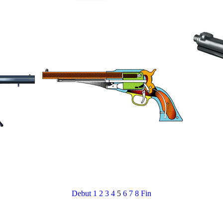
Debut
1
2
3
4
5
6
7
8
Fin