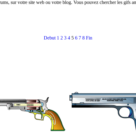
orums, sur votre site web ou votre blog. Vous pouvez chercher les gifs 
Debut
1
2
3
4
5
6
7
8
Fin