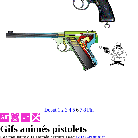
Debut
1
2
3
4
5
6
7
8
Fin
Gifs animés pistolets
Les meilleurs gifs animés gratuits avec
Gifs Gratuits.fr