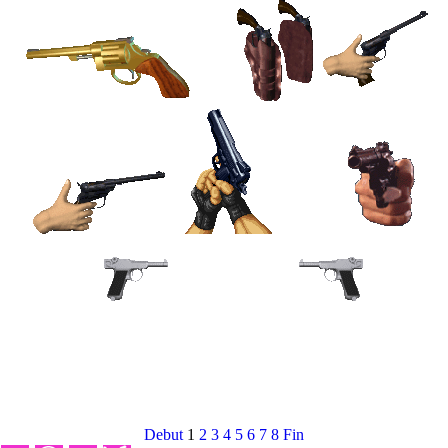
Debut
1
2
3
4
5
6
7
8
Fin